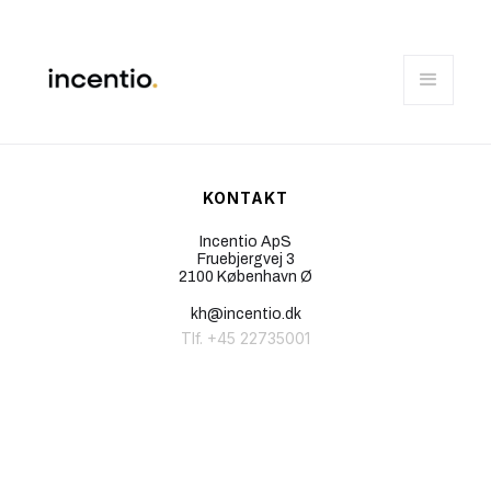
KONTAKT
Incentio ApS
Fruebjergvej 3
2100 København Ø
kh@incentio.dk
Tlf. +45 22735001